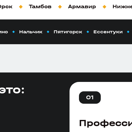
Орск
Тамбов
Армавир
Нижне
ино
Нальчик
Пятигорск
Ессентуки
это:
01
Професс