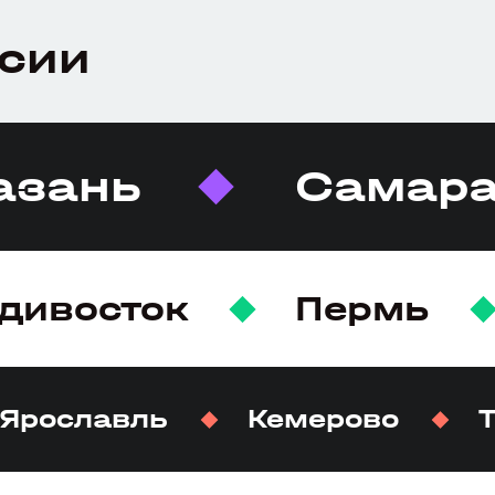
ссии
азань
Самар
дивосток
Пермь
Ярославль
Кемерово