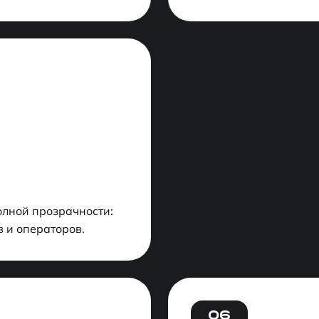
олной прозрачности:
 и операторов.
06