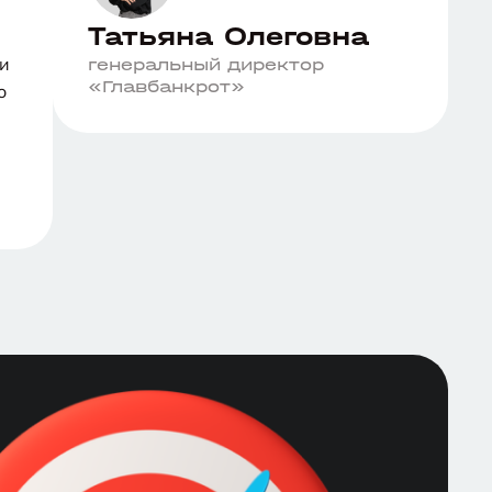
Татьяна Олеговна
ли
генеральный директор
«Главбанкрот»
о