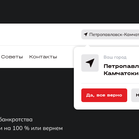
Петропавловск-Камча
Советы
Контакты
Ваш город
Петропавл
Камчатски
Да, все верно
Н
банкротства
и на 100 % или вернем