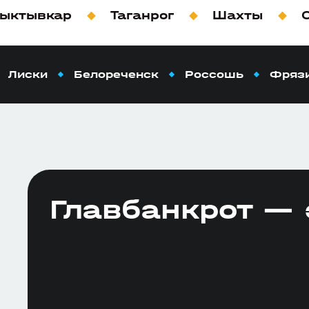
ыктывкар
Таганрог
Шахты
Лиски
Белореченск
Россошь
Фряз
Главбанкрот — 