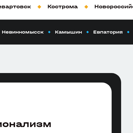
вартовск
Кострома
Новороссий
Невинномысск
Камышин
Евпатория
ионализм