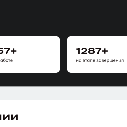
57+
1287+
работе
на этапе завершения
нии