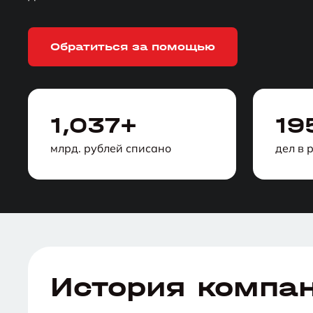
Обратиться за помощью
1,037+
19
млрд. рублей списано
дел в 
История компа